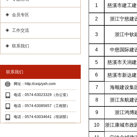
1
慈溪市建工建
◈ 会员专区
2
浙江宁慈建
◈ 工作交流
3
浙江中钦
◈ 联系我们
4
中慈国际建
5
慈溪市天润建
联系我们
6
慈溪市新达建
网址：http://cxsjzyxh.com
7
海顺建设集
电话：0574-63023329（办公室）
8
浙江东航建
电话：0574-63085657（工程部）
9
浙江鸿博
电话：0574-63034641（培训部）
10
浙江康城市政