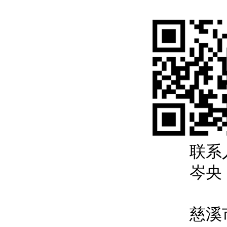
联系
岑央 
慈溪