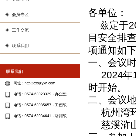
各单位：
◈ 会员专区
兹定于2
◈ 工作交流
目安全排
◈ 联系我们
项通知如
一、会议
联系我们
2024
网址：http://cxsjzyxh.com
时开始。
电话：0574-63023329（办公室）
二、会议
电话：0574-63085657（工程部）
杭州湾
电话：0574-63034641（培训部）
慈溪浒