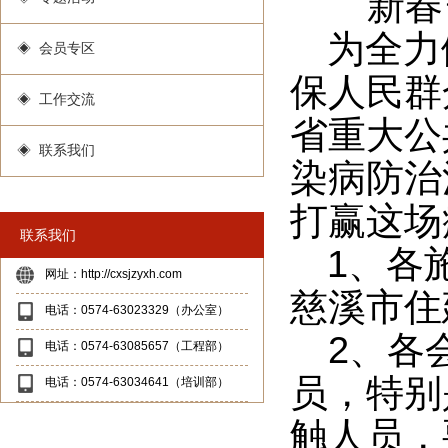
新春
为全力
◈ 会员专区
保人民群
◈ 工作交流
省重大公
◈ 联系我们
染病防治
打赢这场
联系我们
1、各
网址：http://cxsjzyxh.com
慈溪市住
电话：0574-63023329（办公室）
2、各
电话：0574-63085657（工程部）
员，特别
电话：0574-63034641（培训部）
触人员，